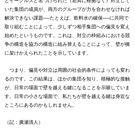
とイーグルスと名づけられた（差異に根拠なく）対立して
いた集団の成員が、両方のグループが力を合わせなければ
解決できない課題──たとえば、飲料水の確保──に共同で
取り組むことによって、少しずつ相手集団への偏見を変え
始めたというものです。これは、対立の枠組みにおける競
争の構造を協力の構造に組み替えることによって、壁が橋
に架けかえられたことを示しています。
つまり、偏見や対立は周囲の社会的条件によっても変わ
るのです。この結果は、ほかの集団を知り、積極的な接触
が、日常の場面で壁を越える鍵になることを示唆していま
す。日常の小さな場面で、私たちが壁を越える鍵は身近な
ところにあるのかもしれません。
（記：廣瀬清人）